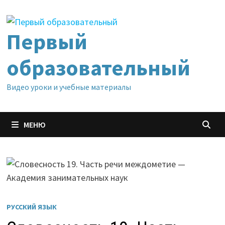
Перейти
к
содержимому
Первый
образовательный
Видео уроки и учебные материалы
МЕНЮ
РУССКИЙ ЯЗЫК