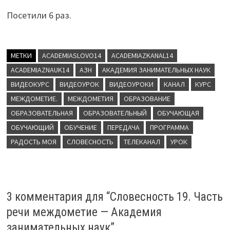
Посетили 6 раз.
МЕТКИ
ACADEMIASLOVO14
ACADEMIAZKANAL14
ACADEMIAZNAUK14
АЗН
АКАДЕМИЯ ЗАНИМАТЕЛЬНЫХ НАУК
ВИДЕОКУРС
ВИДЕОУРОК
ВИДЕОУРОКИ
КАНАЛ
КУРС
МЕЖДОМЕТИЕ.
МЕЖДОМЕТИЯ
ОБРАЗОВАНИЕ
ОБРАЗОВАТЕЛЬНАЯ
ОБРАЗОВАТЕЛЬНЫЙ
ОБУЧАЮЩАЯ
ОБУЧАЮЩИЙ
ОБУЧЕНИЕ
ПЕРЕДАЧА
ПРОГРАММА
РАДОСТЬ МОЯ
СЛОВЕСНОСТЬ
ТЕЛЕКАНАЛ
УРОК
3 комментария для “
Словесность 19. Часть
речи междометие — Академия
занимательных наук
”