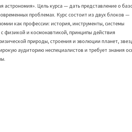
ая астрономия». Цель курса — дать представление о баз
современных проблемах. Курс состоит из двух блоков —
омии как профессии: история, инструменты, системы
 с физикой и космонавтикой, принципы действия
изической природы, строения и эволюции планет, звез
 широкую аудиторию неспециалистов и требует знания ос
мы.