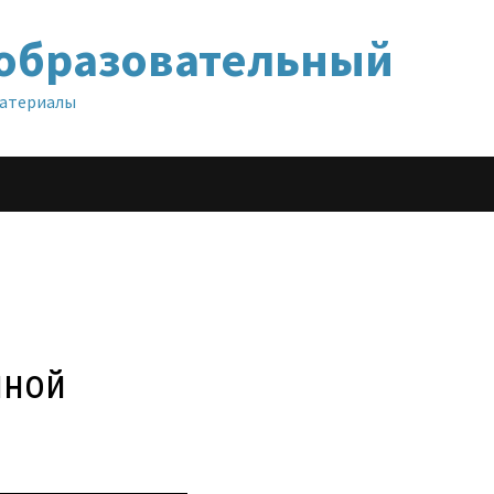
образовательный
материалы
нной