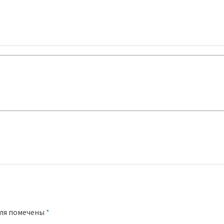
оля помечены
*