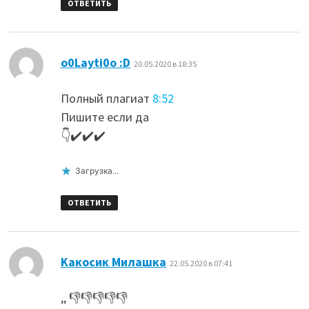
ОТВЕТИТЬ
:
o0Layti0o :D
20.05.2020 в 18:35
Полный плагиат
8:52
Пишите если да
👇✔️✔️✔️
Загрузка...
ОТВЕТИТЬ
:
Kакосик Милашка
22.05.2020 в 07:41
,, 👎👎👎👎👎