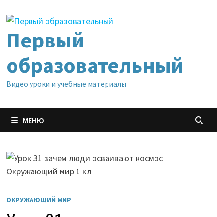
Перейти
к
содержимому
Первый
образовательный
Видео уроки и учебные материалы
МЕНЮ
ОКРУЖАЮЩИЙ МИР