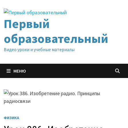
Перейти
к
содержимому
Первый
образовательный
Видео уроки и учебные материалы
МЕНЮ
ФИЗИКА