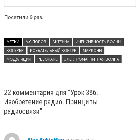
Посетили 9 раз.
МЕТКИ
А.С.ПОПОВ
АНТЕННА
ИНЕНСИВНОСТЬ ВОЛНЫ
КОГЕРЕР
КОЕБАТЕЛЬНЫЙ КОНТУР
МАРКОНИ
МОДУЛЯЦИЯ
РЕЗОНАНС
ЭЛЕКТРОМАГНИТНАЯ ВОЛНА
22 комментария для “
Урок 386.
Изобретение радио. Принципы
радиосвязи
”
:
Alex BukinMan