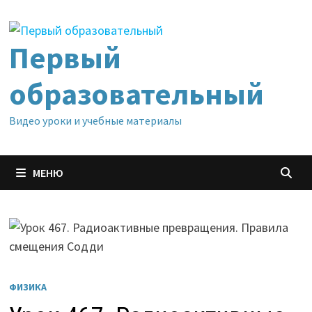
Перейти
к
содержимому
Первый
образовательный
Видео уроки и учебные материалы
МЕНЮ
ФИЗИКА