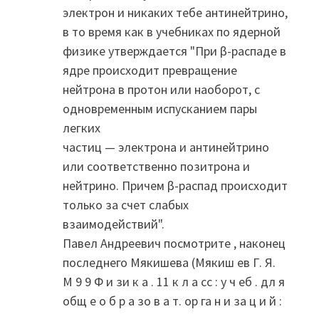
электрон и никаких тебе антинейтрино,
в то время как в учебниках по ядерной
физике утверждается "При β-распаде в
ядре происходит превращение
нейтрона в протон или наоборот, с
одновременным испусканием пары
легких
частиц — электрона и антинейтрино
или соответственно позитрона и
нейтрино. Причем β-распад происходит
только за счет слабых
взаимодействий".
Павел Андреевич посмотрите , наконец
последнего Мякишева (Мякиш ев Г. Я.
М 9 9 Ф и зи к а . 11 к л а сс : у ч еб . дл я
общ е о б р а зо в а т. ор га н и за ц и й :