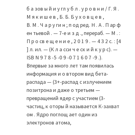
б а зов ы й и у гл у б л . у р о в н и / Г. Я .
М я к и ш е в , Б. Б. Б у х о в ц е в ,
В. М . Ч а р у ги н ; п од ред. Н . А . П ар ф
ен тьевой . — 7-е и з д ., перераб. — М . :
П р о св е щ е н и е , 2 0 1 9 . — 4 3 2 с. : [4
] л. ил. — (К л а сси ч е ск и й к у р с). —
ISB N 9 7 8 -5 -0 9 -0 7 1 6 0 7 -9 .).
Впервые за много лет там появилась
информация и о втором вид бета-
распада — (3+-распад с излучением
позитрона и даже о третьем —
превращений ядер с участием (3-
частиц, к оторы й называется К-захват
ом . Ядро поглощ ает один из
электронов атома,