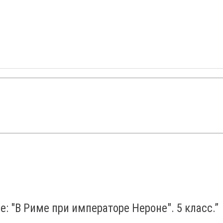
е: "В Риме при императоре Нероне". 5 класс.
”