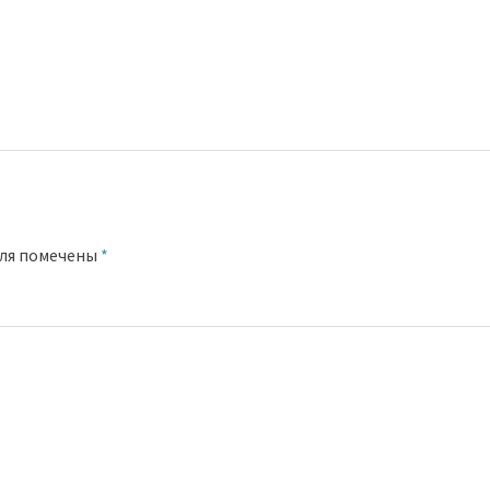
оля помечены
*