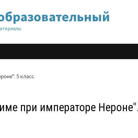
образовательный
материалы
Риме при императоре Нероне".