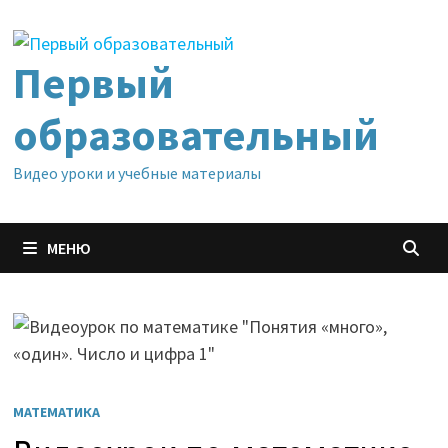
Перейти
к
содержимому
Первый
образовательный
Видео уроки и учебные материалы
МЕНЮ
МАТЕМАТИКА