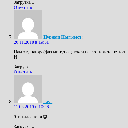
Загрузка...
Ответить
Нуржан Ныгымет
:
20.11.2018 в 19:51
Нам эту панду (физ минутка )показываеют в матеше лол
И
Загрузка...
Ответить
_.e._
:
11.03.2019 в 10:26
9ти классники😂
Загрузка...