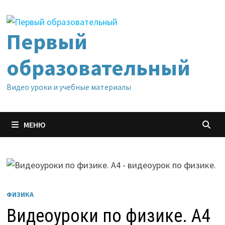
Перейти
к
содержимому
Первый
образовательный
Видео уроки и учебные материалы
МЕНЮ
ФИЗИКА
Видеоуроки по физике. А4