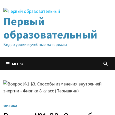
Перейти
к
содержимому
Первый
образовательный
Видео уроки и учебные материалы
МЕНЮ
ФИЗИКА