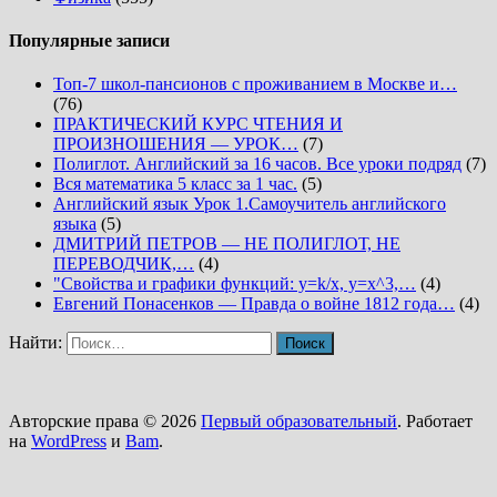
Популярные записи
Топ-7 школ-пансионов с проживанием в Москве и…
(76)
ПРАКТИЧЕСКИЙ КУРС ЧТЕНИЯ И
ПРОИЗНОШЕНИЯ — УРОК…
(7)
Полиглот. Английский за 16 часов. Все уроки подряд
(7)
Вся математика 5 класс за 1 час.
(5)
Английский язык Урок 1.Самоучитель английского
языка
(5)
ДМИТРИЙ ПЕТРОВ — НЕ ПОЛИГЛОТ, НЕ
ПЕРЕВОДЧИК,…
(4)
"Свойства и графики функций: y=k/x, y=x^3,…
(4)
Евгений Понасенков — Правда о войне 1812 года…
(4)
Найти:
Авторские права © 2026
Первый образовательный
. Работает
на
WordPress
и
Bam
.