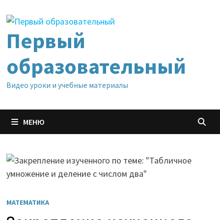
Перейти
к
содержимому
Первый
образовательный
Видео уроки и учебные материалы
МЕНЮ
МАТЕМАТИКА