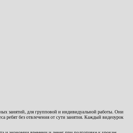
ных занятий, для групповой и индивидуальной работы. Они
а ребят без отвлечения от сути занятия. Каждый видеоурок
та и экономии времени и денег при подготовке к урокам.