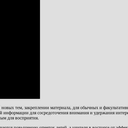
овых тем, закреплении материала, для обычных и факультатив
 информации для сосредоточения внимания и удержания интерес
ым для восприятия.
уются повышению отметок детей, а учителя в восторге от эффек