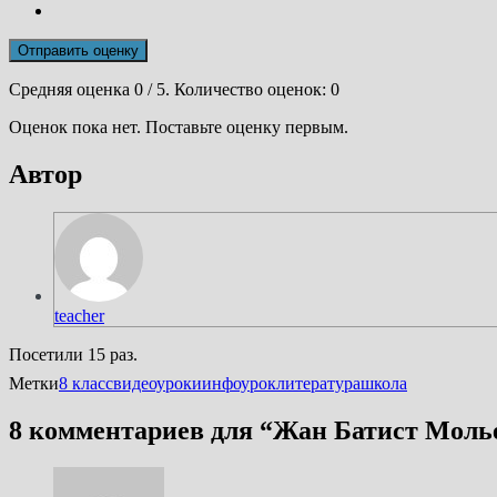
Отправить оценку
Средняя оценка
0
/ 5. Количество оценок:
0
Оценок пока нет. Поставьте оценку первым.
Автор
teacher
Посетили 15 раз.
Метки
8 класс
видеоуроки
инфоурок
литература
школа
8 комментариев для “
Жан Батист Молье