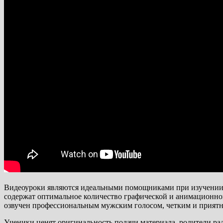
Видеоуроки являются идеальными помощниками при изучении н
содержат оптимальное количество графической и анимационной
озвучен профессиональным мужским голосом, четким и приятн
Ученики ценят оригинальность подачи материала, родители рад