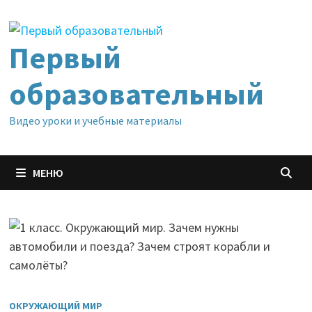
Перейти
к
содержимому
Первый
образовательный
Видео уроки и учебные материалы
МЕНЮ
ОКРУЖАЮЩИЙ МИР