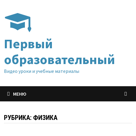
Перейти
к
содержимому
Первый
образовательный
Видео уроки и учебные материалы
МЕНЮ
РУБРИКА:
ФИЗИКА