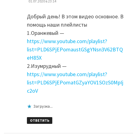
01.07.2020 в 23:14
Добрый день! В этом видео основное. В
помощь наши плейлисты
1.Оранжевый —
https://www.youtube.com/playlist?
list=PLD6SPjEPomaustGSgYNsn3V62BTQ
eH85X
2.Изумрудный —
https://www.youtube.com/playlist?
list=PLD6SPjEPomatGZyaYOV1SOzS0MpIj
c2oV
Загрузка...
ОТВЕТИТЬ