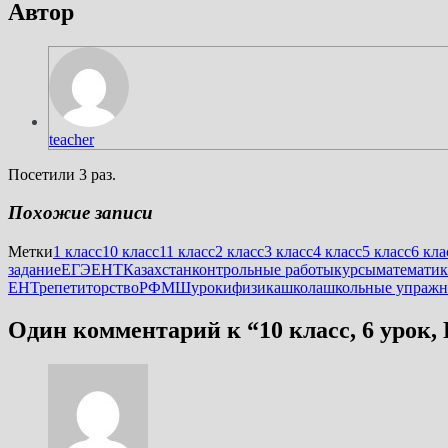
Автор
teacher
Посетили 3 раз.
Похожие записи
Метки
1 класс
10 класс
11 класс
2 класс
3 класс
4 класс
5 класс
6 кла
задание
ЕГЭ
ЕНТ
Казахстан
контрольные работы
курсы
математик
ЕНТ
репетиторство
РФМШ
уроки
физика
школа
школьные упражн
Один комментарий к “
10 класс, 6 урок