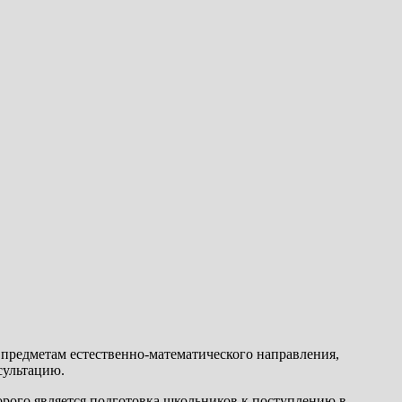
предметам естественно-математического направления,
сультацию.
рого является подготовка школьников к поступлению в