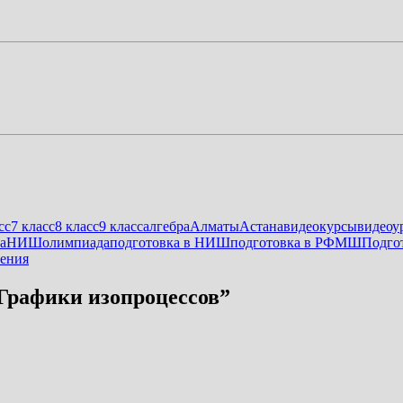
сс
7 класс
8 класс
9 класс
алгебра
Алматы
Астана
видеокурсы
видеоу
а
НИШ
олимпиада
подготовка в НИШ
подготовка в РФМШ
Подго
ения
, Графики изопроцессов
”