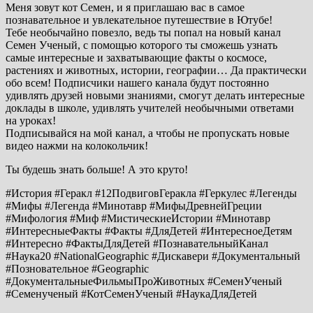
Меня зовут кот Семен, и я приглашаю вас в самое
познавательное и увлекательное путешествие в Ютубе!
Тебе необычайно повезло, ведь ты попал на новый канал
Семен Ученый, с помощью которого ты сможешь узнать
самые интересные и захватывающие факты о космосе,
растениях и животных, истории, географии… Да практически
обо всем! Подписчики нашего канала будут постоянно
удивлять друзей новыми знаниями, смогут делать интересные
доклады в школе, удивлять учителей необычными ответами
на уроках!
Подписывайся на мой канал, а чтобы не пропускать новые
видео нажми на колокольчик!
Ты будешь знать больше! А это круто!
#История #Геракл #12ПодвиговГеракла #Геркулес #Легенды
#Мифы #Легенда #Минотавр #МифыДревнейГреции
#Мифология #Миф #МистическиеИстории #Минотавр
#ИнтересныеФакты #Факты #ДляДетей #ИнтересноеДетям
#Интересно #ФактыДляДетей #ПознавательныйКанал
#Наука20 #NationalGeographic #Дискавери #Документальный
#Позновательное #Geographic
#ДокументальныеФильмыПроЖивотных #СеменУченый
#Семенученый #КотСеменУченый #НаукаДляДетей