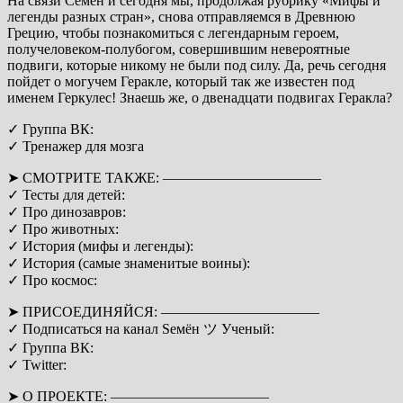
На связи Семён и сегодня мы, продолжая рубрику «Мифы и
легенды разных стран», снова отправляемся в Древнюю
Грецию, чтобы познакомиться с легендарным героем,
получеловеком-полубогом, совершившим невероятные
подвиги, которые никому не были под силу. Да, речь сегодня
пойдет о могучем Геракле, который так же известен под
именем Геркулес! Знаешь же, о двенадцати подвигах Геракла?
✓ Группа ВК:
✓ Тренажер для мозга
➤ СМОТРИТЕ ТАКЖЕ: ———————————
✓ Тесты для детей:
✓ Про динозавров:
✓ Про животных:
✓ История (мифы и легенды):
✓ История (самые знаменитые воины):
✓ Про космос:
➤ ПРИСОЕДИНЯЙСЯ: ———————————
✓ Подписаться на канал Sемён ツ Ученый:
✓ Группа ВК:
✓ Twitter:
➤ О ПРОЕКТЕ: ———————————