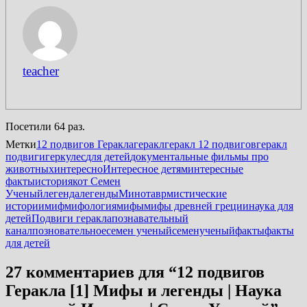
teacher
Посетили 64 раз.
Метки
12 подвигов Геракла
геракл
геракл 12 подвигов
геракл
подвиги
геркулес
для детей
документальные фильмы про
животных
интересно
Интересное детям
интересные
факты
история
кот Семен
Ученый
легенда
легенды
Минотавр
мистические
истории
миф
мифология
мифы
мифы древней греции
наука для
детей
Подвиги геракла
познавательный
канал
позновательное
семен ученый
семенученый
факты
факты
для детей
27 комментариев для “
12 подвигов
Геракла [1] Мифы и легенды | Наука