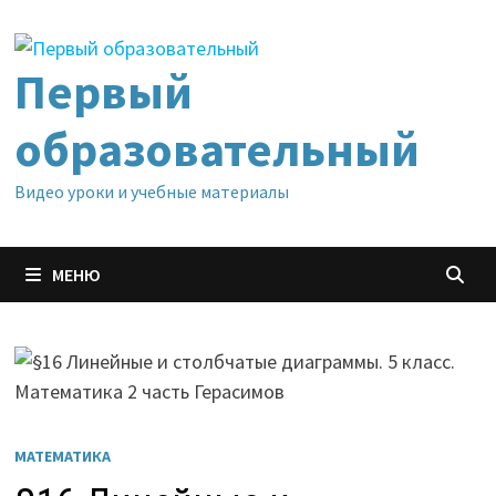
Перейти
к
содержимому
Первый
образовательный
Видео уроки и учебные материалы
МЕНЮ
МАТЕМАТИКА