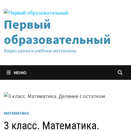
Перейти
к
содержимому
Первый
образовательный
Видео уроки и учебные материалы
МЕНЮ
МАТЕМАТИКА
3 класс. Математика.