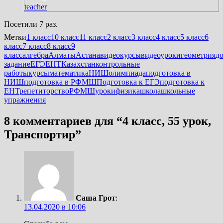
teacher
Посетили 7 раз.
Метки
1 класс
10 класс
11 класс
2 класс
3 класс
4 класс
5 класс
6
класс
7 класс
8 класс
9
класс
алгебра
Алматы
Астана
видеокурсы
видеоуроки
геометрия
д
задание
ЕГЭ
ЕНТ
Казахстан
контрольные
работы
курсы
математика
НИШ
олимпиада
подготовка в
НИШ
подготовка в РФМШ
Подготовка к ЕГЭ
подготовка к
ЕНТ
репетиторство
РФМШ
уроки
физика
школа
школьные
упражнения
8 комментариев для “
4 класс, 55 урок,
Транспортир
”
Саша Грот
:
13.04.2020 в 10:06