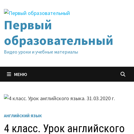
Перейти
к
содержимому
Первый
образовательный
Видео уроки и учебные материалы
МЕНЮ
АНГЛИЙСКИЙ ЯЗЫК
4 класс. Урок английского