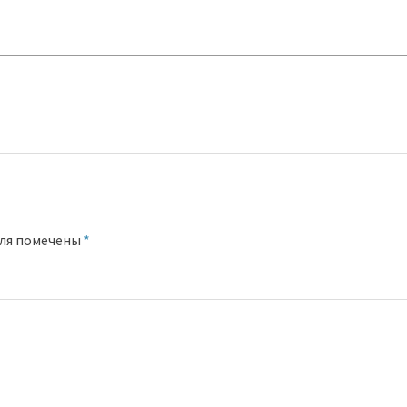
оля помечены
*