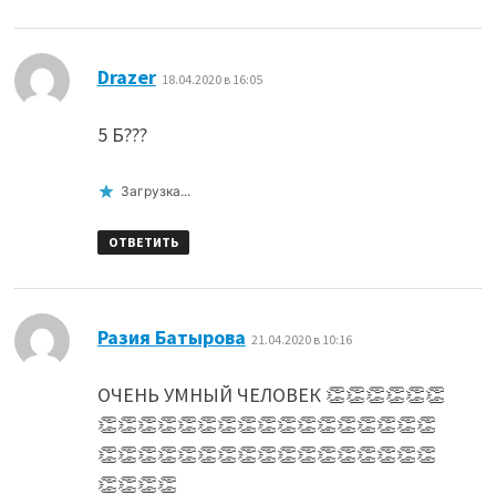
:
Drazer
18.04.2020 в 16:05
5 Б???
Загрузка...
ОТВЕТИТЬ
:
Разия Батырова
21.04.2020 в 10:16
ОЧЕНЬ УМНЫЙ ЧЕЛОВЕК 👏👏👏👏👏👏
👏👏👏👏👏👏👏👏👏👏👏👏👏👏👏👏👏
👏👏👏👏👏👏👏👏👏👏👏👏👏👏👏👏👏
👏👏👏👏