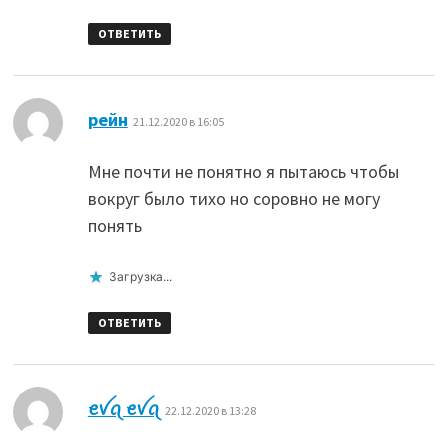
ОТВЕТИТЬ
:
рейн
21.12.2020 в 16:05
Мне почти не понятно я пытаюсь чтобы
вокруг было тихо но соровно не могу
понять
Загрузка...
ОТВЕТИТЬ
:
ꫀꪜꪖ ꫀꪜꪖ
22.12.2020 в 13:28