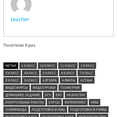
teacher
Посетили 9 раз.
МЕТКИ
1 КЛАСС
10 КЛАСС
11 КЛАСС
2 КЛАСС
3 КЛАСС
4 КЛАСС
5 КЛАСС
6 КЛАСС
7 КЛАСС
8 КЛАСС
9 КЛАСС
АЛГЕБРА
АЛМАТЫ
АСТАНА
ВИДЕОКУРСЫ
ВИДЕОУРОКИ
ГЕОМЕТРИЯ
ДОМАШНЕЕ ЗАДАНИЕ
ЕГЭ
ЕНТ
КАЗАХСТАН
КОНТРОЛЬНЫЕ РАБОТЫ
КУРСЫ
МАТЕМАТИКА
НИШ
ОЛИМПИАДА
ПОДГОТОВКА В НИШ
ПОДГОТОВКА В РФМШ
ПОДГОТОВКА К ЕГЭ
ПОДГОТОВКА К ЕНТ
РЕПЕТИТОРСТВО