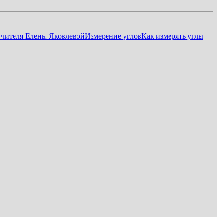
учителя Елены Яковлевой
Измерение углов
Как измерять углы