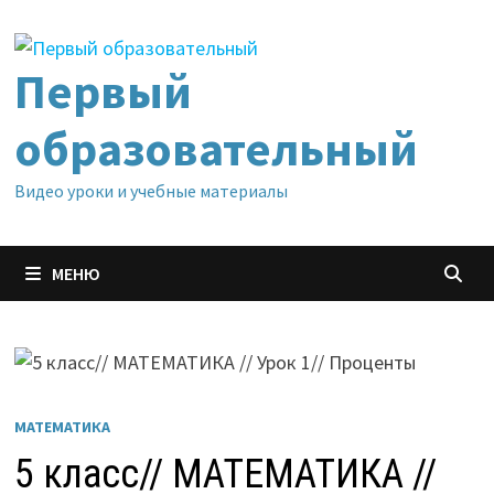
Перейти
к
содержимому
Первый
образовательный
Видео уроки и учебные материалы
МЕНЮ
МАТЕМАТИКА
5 класс// МАТЕМАТИКА //