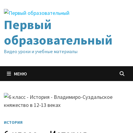
Перейти
к
содержимому
Первый
образовательный
Видео уроки и учебные материалы
МЕНЮ
ИСТОРИЯ