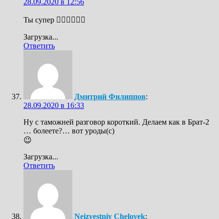
28.09.2020 в 12:56
Ты супер 👍🏻👍🏻👍🏻
Загрузка...
Ответить
Дмитрий Филиппов
:
28.09.2020 в 16:33
Ну с таможней разговор короткий. Делаем как в Брат-2
… болеете?… вот уроды(с)
😉
Загрузка...
Ответить
Neizvestniy Chelovek
: