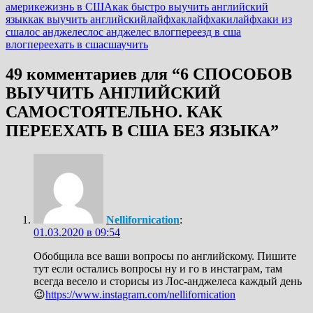
америке
жизнь в США
как быстро выучить английский
язык
как выучить английский
лайфхак
лайфхаки
лайфхаки из
сша
лос анджелес
лос анджелес влог
переезд в сша
влог
переехать в сша
сша
учить
49 комментариев для “
6 СПОСОБОВ
ВЫУЧИТЬ АНГЛИЙСКИЙ
САМОСТОЯТЕЛЬНО. КАК
ПЕРЕЕХАТЬ В США БЕЗ ЯЗЫКА
”
Nellifornication
:
01.03.2020 в 09:54
Обобщила все ваши вопросы по английскому. Пишите
тут если остались вопросы ну и го в инстаграм, там
всегда весело и сторисы из Лос-анджелеса каждый день
😉
https://www.instagram.com/nellifornication