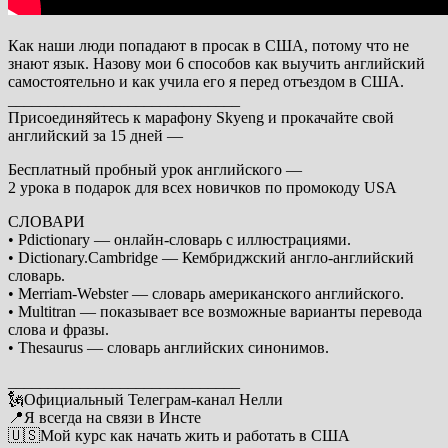
Как наши люди попадают в просак в США, потому что не
знают язык. Назову мои 6 способов как выучить английский
самостоятельно и как учила его я перед отъездом в США.
_____________________________
Присоединяйтесь к марафону Skyeng и прокачайте свой
английский за 15 дней —
Бесплатный пробный урок английского —
2 урока в подарок для всех новичков по промокоду USA
СЛОВАРИ
• Pdictionary — онлайн-словарь с иллюстрациями.
• Dictionary.Сambridge — Кембриджский англо-английский
словарь.
• Merriam-Webster — словарь американского английского.
• Multitran — показывает все возможные варианты перевода
слова и фразы.
• Thesaurus — словарь английских синонимов.
_____________________________
🗽Официальный Телеграм-канал Нелли
📍Я всегда на связи в Инсте
🇺🇸Мой курс как начать жить и работать в США