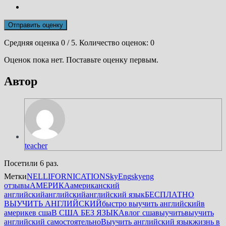
Отправить оценку
Средняя оценка
0
/ 5. Количество оценок:
0
Оценок пока нет. Поставьте оценку первым.
Автор
teacher
Посетили 6 раз.
Метки
NELLIFORNICATION
SkyEng
skyeng
отзывы
АМЕРИКА
американский
английский
английский
английский язык
БЕСПЛАТНО
ВЫУЧИТЬ АНГЛИЙСКИЙ
быстро выучить английский
в
америке
в сша
В США БЕЗ ЯЗЫКА
влог сша
выучить
выучить
английский самостоятельно
Выучить английский язык
жизнь в