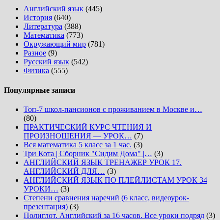
Английский язык
(445)
История
(640)
Литература
(388)
Математика
(773)
Окружающий мир
(781)
Разное
(9)
Русский язык
(542)
Физика
(555)
Популярные записи
Топ-7 школ-пансионов с проживанием в Москве и…
(80)
ПРАКТИЧЕСКИЙ КУРС ЧТЕНИЯ И
ПРОИЗНОШЕНИЯ — УРОК…
(7)
Вся математика 5 класс за 1 час.
(3)
Три Кота | Сборник "Сидим Дома" |…
(3)
АНГЛИЙСКИЙ ЯЗЫК ТРЕНАЖЕР УРОК 17.
АНГЛИЙСКИЙ ДЛЯ…
(3)
АНГЛИЙСКИЙ ЯЗЫК ПО ПЛЕЙЛИСТАМ УРОК 34
УРОКИ…
(3)
Степени сравнения наречий (6 класс, видеоурок-
презентация)
(3)
Полиглот. Английский за 16 часов. Все уроки подряд
(3)