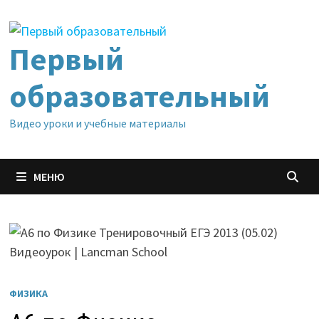
Перейти
к
содержимому
Первый
образовательный
Видео уроки и учебные материалы
МЕНЮ
ФИЗИКА