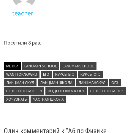
teacher
Посетили 8 раз.
МЕТКИ
LANCMAN SCHOOL
LANCMANSCHOOL
WANTTOKNOWRU
ЕГЭ
КУРСЫ ЕГЭ
КУРСЫ ОГЭ
ЛАНЦМАН СКУЛ
ЛАНЦМАН ШКОЛА
ЛАНЦМАНСКУЛ
ОГЭ
ПОДГОТОВКА К ЕГЭ
ПОДГОТОВКА К ОГЭ
ПОДГОТОВКА ОГЭ
ХОЧУЗНАТЬ
ЧАСТНАЯ ШКОЛА
Один комментарий к “
А6 по Физике