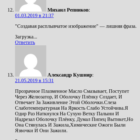
Михаил Репников
:
01.03.2019 в 21:37
"Создавая расплывчатое изображение" — лишняя фраза.
Загрузка...
Ответить
Александр Кушнир
:
21.05.2019 в 15:31
Прозрачное Плазменное Масло Смазывает, Поступет
Через Желюзатор, И Оболочку Плёнку Создает, И
Отвечает За Заживление Этой Оболочки.Слеза
Слаботемпературная На Яркость Слабо Устойчива.Я
Одир Раз Наткнулся На Сухую Ветку Палыни И
Надрезал Оболочку Плёнку, Думал Пипец Вытикет,Но
Она Стянулась И Зажила,Химические Ожоги Были
Язвочки И Они Зажили.