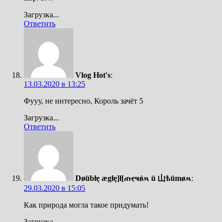
Загрузка...
Ответить
Vlog Hot's
:
13.03.2020 в 13:25
Фууу, не интересно, Король зачёт 5
Загрузка...
Ответить
Døūbłę ægłę]ł[ጠҿҹǿʍ ū 山ѣūmøʍ
:
29.03.2020 в 15:05
Как природа могла такое придумать!
Загрузка...