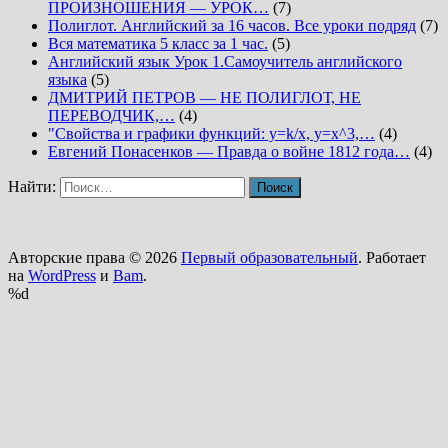
ПРОИЗНОШЕНИЯ — УРОК…
(7)
Полиглот. Английский за 16 часов. Все уроки подряд
(7)
Вся математика 5 класс за 1 час.
(5)
Английский язык Урок 1.Самоучитель английского
языка
(5)
ДМИТРИЙ ПЕТРОВ — НЕ ПОЛИГЛОТ, НЕ
ПЕРЕВОДЧИК,…
(4)
"Свойства и графики функций: y=k/x, y=x^3,…
(4)
Евгений Понасенков — Правда о войне 1812 года…
(4)
Найти:
Авторские права © 2026
Первый образовательный
. Работает
на
WordPress
и
Bam
.
%d