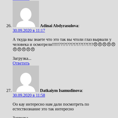
Adinai Abdyrasulova
:
30.09.2020 в 11:17
А ткуда вы знаете что это так вы чтоли глаз вырвали у
человека и осмотрели!!!!!??!?!??!?!?!??!??!?!?😠😠😠😠😠
😠😠😠😠😠
Загрузка...
Ответить
Datkaiym Isamudinova
:
30.09.2020 в 11:58
Оо кау интересно нам дали посмотреть по
естествознание это так интересно
Загрузка...