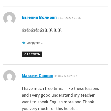
:
Евгения Волковп
31.07.2020 в 21:06
👍👍👍👍👍🤸🤸🤸🤸
Загрузка...
ОТВЕТИТЬ
:
Максим Саввин
31.07.2020 в 23:27
I have much free time. I like these lessons
and I very good understand my teacher. I
want to speak English more and Thank
you very much for this helpfull