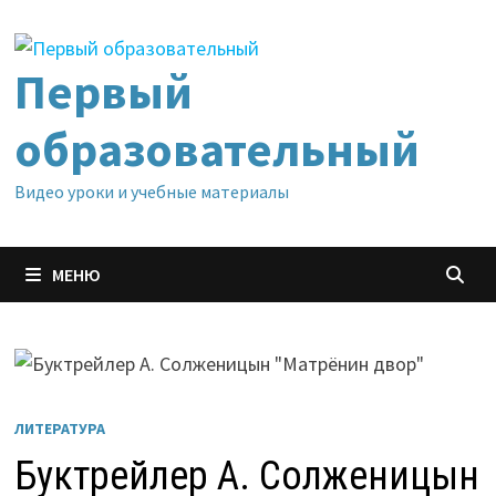
Перейти
к
содержимому
Первый
образовательный
Видео уроки и учебные материалы
МЕНЮ
ЛИТЕРАТУРА
Буктрейлер А. Солженицын