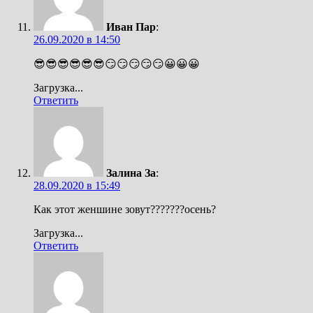
Иван Пар
:
26.09.2020 в 14:50
😎😎😎😎😎😎😏😏😏😏😏😀😀😀
Загрузка...
Ответить
Залина За
:
28.09.2020 в 15:49
Как этот женшине зовут???????осень?
Загрузка...
Ответить