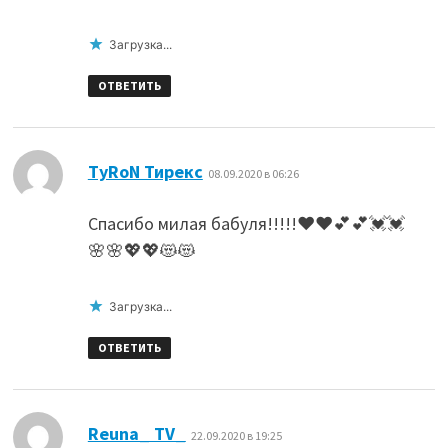
Загрузка...
ОТВЕТИТЬ
:
TyRoN Тирекс
08.09.2020 в 06:26
Спасибо милая бабуля!!!!!❤❤💕💕💓💓
🌸🌸💖💖😻😻
Загрузка...
ОТВЕТИТЬ
:
Reuna_ TV_
22.09.2020 в 19:25