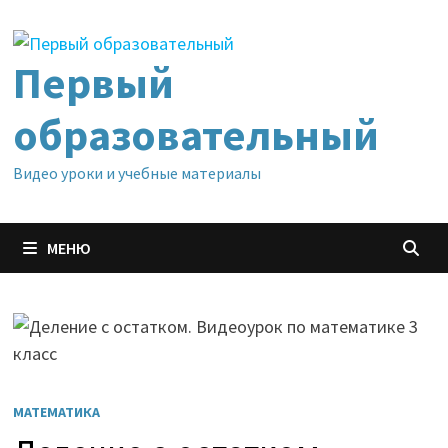
Перейти
к
содержимому
Первый
образовательный
Видео уроки и учебные материалы
МЕНЮ
МАТЕМАТИКА