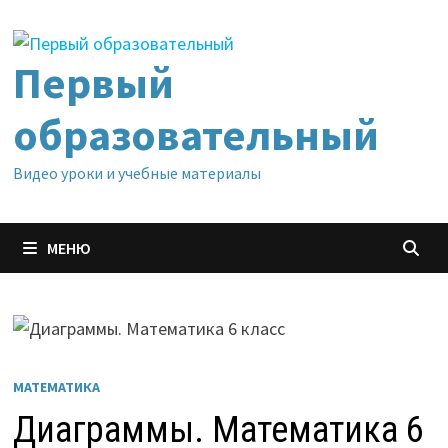
Перейти
к
содержимому
Первый
образовательный
Видео уроки и учебные материалы
МЕНЮ
МАТЕМАТИКА
Диаграммы. Математика 6