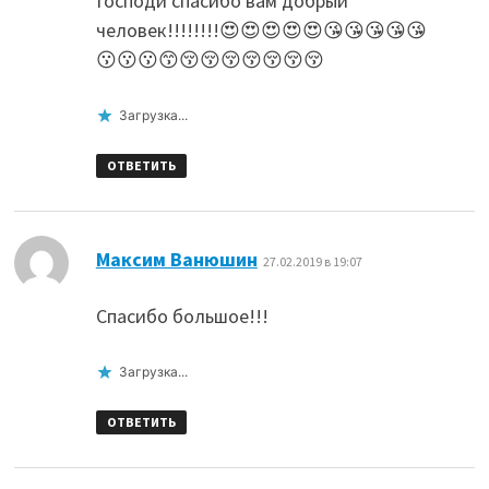
Господи спасибо вам добрый
человек!!!!!!!!😍😍😍😍😍😘😘😘😘😘
😗😗😗😙😚😚😚😚😚😚😚
Загрузка...
ОТВЕТИТЬ
:
Максим Ванюшин
27.02.2019 в 19:07
Спасибо большое!!!
Загрузка...
ОТВЕТИТЬ