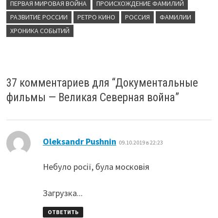
ПЕРВАЯ МИРОВАЯ ВОЙНА
ПРОИСХОЖДЕНИЕ ФАМИЛИЙ
РАЗВИТИЕ РОССИИ
РЕТРО КИНО
РОССИЯ
ФАМИЛИИ
ХРОНИКА СОБЫТИЙ
37 комментариев для “
Документальные
фильмы — Великая Северная война
”
:
Oleksandr Pushnin
09.10.2019 в 22:23
Небуло росії, була московія
Загрузка...
ОТВЕТИТЬ