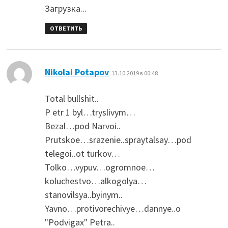
Загрузка...
ОТВЕТИТЬ
:
Nikolai Potapov
13.10.2019 в 00:48
Total bullshit..
P etr 1 byl…tryslivym…
Bezal…pod Narvoi..
Prutskoe…srazenie..spraytalsay…pod
telegoi..ot turkov…
Tolko…vypuv…ogromnoe…
koluchestvo…alkogolya…
stanovilsya..byinym..
Yavno…protivorechivye…dannye..o
"Podvigax" Petra..