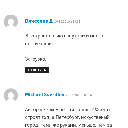
:
Вячеслав Д
20.10.2019 в 23:39
Всю хронологию напутпли и много
нестыковок
Загрузка...
ОТВЕТИТЬ
:
Michael Sverdlov
25.10.2019 в 05:16
Автор не замечает диссонанс? Фрегат
строят год, а Петербург, искуственый
город, теми же руками, меньше, чем за