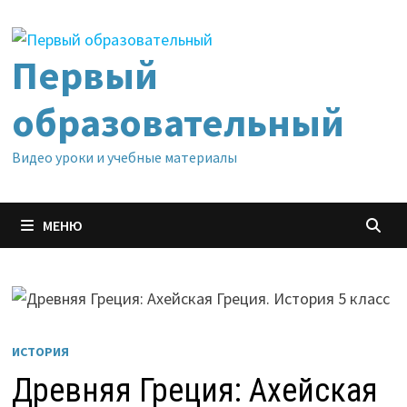
Перейти
к
содержимому
Первый
образовательный
Видео уроки и учебные материалы
МЕНЮ
ИСТОРИЯ
Древняя Греция: Ахейская