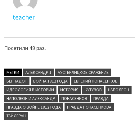
teacher
Посетили 49 раз.
МЕТКИ
АЛЕКСАНДР 1
АУСТЕРЛИЦКОЕ СРАЖЕНИЕ
БЕРНАДОТ
ВОЙНА 1812 ГОДА
ЕВГЕНИЙ ПОНАСЕНКОВ
ИДЕОЛОГИЯ В ИСТОРИИ
ИСТОРИЯ
КУТУЗОВ
НАПОЛЕОН
НАПОЛЕОН И АЛЕКСАНДР
ПОНАСЕНКОВ
ПРАВДА
ПРАВДА О ВОЙНЕ 1812 ГОДА
ПРАВДА ПОНАСЕНКОВА
ТАЙЛЕРАН