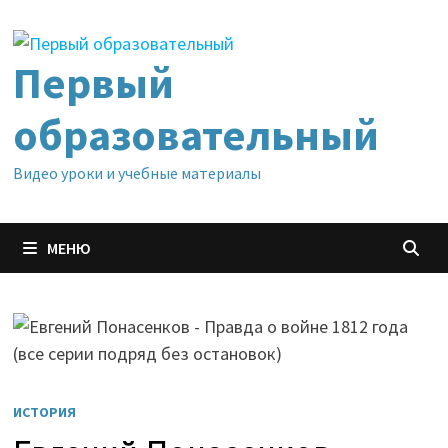
Перейти
к
содержимому
Первый
образовательный
Видео уроки и учебные материалы
МЕНЮ
ИСТОРИЯ