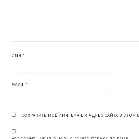
ИМЯ
*
EMAIL
*
СОХРАНИТЬ МОЁ ИМЯ, EMAIL И АДРЕС САЙТА В ЭТО
УВЕДОМИТЬ МЕНЯ О НОВЫХ КОММЕНТАРИЯХ ПО EMAIL.