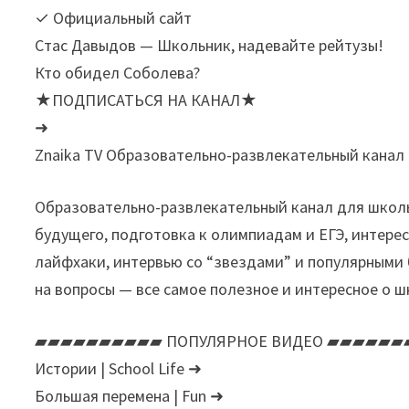
✓ Официальный сайт
Стас Давыдов — Школьник, надевайте рейтузы!
Кто обидел Соболева?
★ПОДПИСАТЬСЯ НА КАНАЛ★
➜
Znaika TV Образовательно-развлекательный канал 
Образовательно-развлекательный канал для школь
будущего, подготовка к олимпиадам и ЕГЭ, интер
лайфхаки, интервью со “звездами” и популярными б
на вопросы — все самое полезное и интересное о 
▰▰▰▰▰▰▰▰▰▰ ПОПУЛЯРНОЕ ВИДЕО ▰▰▰▰▰
Истории | School Life ➜
Большая перемена | Fun ➜