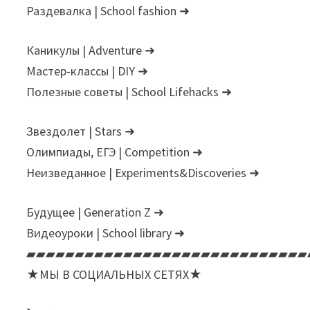
Раздевалка | School fashion ➜
Каникулы | Adventure ➜
Мастер-классы | DIY ➜
Полезные советы | School Lifehacks ➜
Звездолет | Stars ➜
Олимпиады, ЕГЭ | Сompetition ➜
Неизведанное | Experiments&Discoveries ➜
Будущее | Generation Z ➜
Видеоуроки | School library ➜
▰▰▰▰▰▰▰▰▰▰▰▰▰▰▰▰▰▰▰▰▰▰▰▰▰▰▰▰▰
★МЫ В СОЦИАЛЬНЫХ СЕТЯХ★