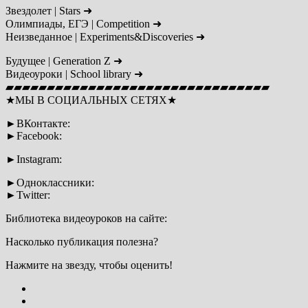
Звездолет | Stars ➜
Олимпиады, ЕГЭ | Сompetition ➜
Неизведанное | Experiments&Discoveries ➜
Будущее | Generation Z ➜
Видеоуроки | School library ➜
▰▰▰▰▰▰▰▰▰▰▰▰▰▰▰▰▰▰▰▰▰▰▰▰▰▰▰▰▰▰▰▰
★МЫ В СОЦИАЛЬНЫХ СЕТЯХ★
►ВКонтакте:
►Facebook:
►Instagram:
►Одноклассники:
►Twitter:
Библиотека видеоуроков на сайте:
Насколько публикация полезна?
Нажмите на звезду, чтобы оценить!