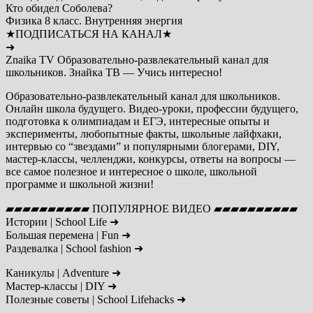
Кто обидел Соболева?
Физика 8 класс. Внутренняя энергия
★ПОДПИСАТЬСЯ НА КАНАЛ★
➜
Znaika TV Образовательно-развлекательный канал для
школьников. Знайка ТВ — Учись интересно!
Образовательно-развлекательный канал для школьников.
Онлайн школа будущего. Видео-уроки, профессии будущего,
подготовка к олимпиадам и ЕГЭ, интересные опыты и
эксперименты, любопытные факты, школьные лайфхаки,
интервью со “звездами” и популярными блогерами, DIY,
мастер-классы, челленджи, конкурсы, ответы на вопросы —
все самое полезное и интересное о школе, школьной
программе и школьной жизни!
▰▰▰▰▰▰▰▰▰▰ ПОПУЛЯРНОЕ ВИДЕО ▰▰▰▰▰▰▰▰▰▰
Истории | School Life ➜
Большая перемена | Fun ➜
Раздевалка | School fashion ➜
Каникулы | Adventure ➜
Мастер-классы | DIY ➜
Полезные советы | School Lifehacks ➜