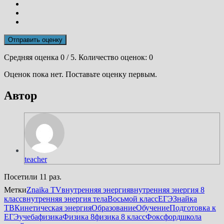
Отправить оценку
Средняя оценка
0
/ 5. Количество оценок:
0
Оценок пока нет. Поставьте оценку первым.
Автор
teacher
Посетили 11 раз.
Метки
Znaika TV
внутренняя энергия
внутренняя энергия 8
класс
внутренняя энергия тела
Восьмой класс
ЕГЭ
Знайка
ТВ
Кинетическая энергия
Образование
Обучение
Подготовка к
ЕГЭ
учеба
физика
Физика 8
физика 8 класс
Фоксфорд
школа