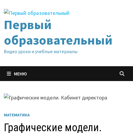
Перейти
к
содержимому
Первый
образовательный
Видео уроки и учебные материалы
МЕНЮ
МАТЕМАТИКА
Графические модели.