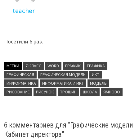
teacher
Посетили 6 раз.
МЕТКИ
7 КЛАСС
WORD
ГРАФИК
ГРАФИКА
ГРАФИЧЕСКАЯ
ГРАФИЧЕСКАЯ МОДЕЛЬ
ИКТ
ИНФОРМАТИКА
ИНФОРМАТИКА И ИКТ
МОДЕЛЬ
РИСОВАНИЕ
РИСУНОК
ТРОШИН
ШКОЛА
ЯМНОВО
6 комментариев для “
Графические модели.
Кабинет директора
”