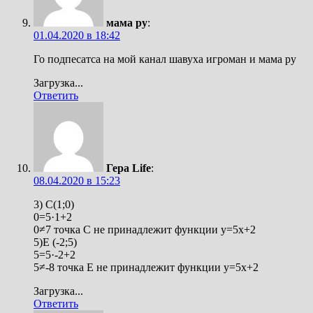
мама ру
:
01.04.2020 в 18:42
Го подпесатса на мой канал шавуха игроман и мама ру
Загрузка...
Ответить
Гера Life
:
08.04.2020 в 15:23
3) C(1;0)
0=5·1+2
0≠7 точка C не принадлежит функции y=5x+2
5)E (-2;5)
5=5·-2+2
5≠-8 точка E не принадлежит функции y=5x+2
Загрузка...
Ответить