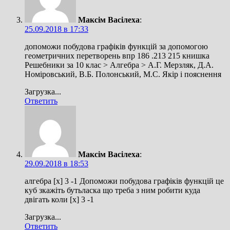
Максім Васілеха
:
25.09.2018 в 17:33
допоможи побудова графіків функцій за допомогою
геометричних перетворень впр 186 .213 215 книшка
Решебники за 10 клас > Алгебра > А.Г. Мерзляк, Д.А.
Номіровський, В.Б. Полонський, М.С. Якір і пояснення
Загрузка...
Ответить
Максім Васілеха
:
29.09.2018 в 18:53
алгебра [x] 3 -1 Допоможи побудова графіків функцій це
куб зкажіть бутьласка що треба з ним робити куда
двігать коли [x] 3 -1
Загрузка...
Ответить