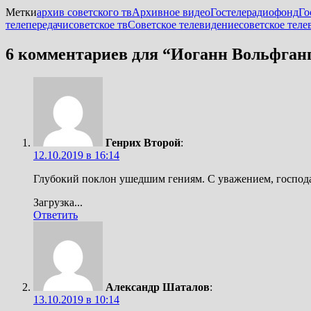
Метки
архив советского тв
Архивное видео
Гостелерадиофонд
Го
телепередачи
советское тв
Советское телевидение
советское тел
6 комментариев для “
Иоганн Вольфганг 
Генрих Второй
:
12.10.2019 в 16:14
Глубокий поклон ушедшим гениям. С уважением, госпо
Загрузка...
Ответить
Александр Шаталов
:
13.10.2019 в 10:14