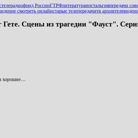
стелерадиофонд России
ГТРФ
литература
ностальгия
передачи сов
евидение смотреть онлайн
старые телепередачи
тв архив
телевиден
Гете. Сцены из трагедии "Фауст". Серия
да хорошие…