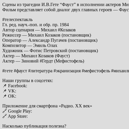
Сцены из трагедии И.В.Гете “Фауст” в исполнении актеров Мих
Фильм представляет собой диалог двух главных героев — Фаус
#телеспектакль
Гл. ред. науч.-поп. и обр. пр. 1984
Автор сценария — Михаил #Козаков
Режиссер — Михаил Козаков (постановщик)
Оператор — Александр Пугачев (постановщик)
Композитор — Эмиль Олах
Художник — Фотис Петровский (постановщик)
Актер — Михаил Козаков (Фауст)
Актер — Зиновий #Гердт (Мефистофель)
#гете #фауст #литература #экранизация #мефистофель #михаил
Наши группы в соцсетях:
📌 Facebook:
📌 VK:
📌 ОK:
Приложение для смартфона «Радио. XX век»
🔗 Google Play:
🔗 App Store:
Насколько публикация полезна?