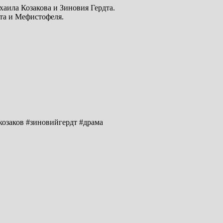
аила Козакова и Зиновия Гердта.
та и Мефистофеля.
козаков #зиновийгердт #драма