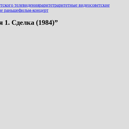
етского телевидения
раритет
раритетные видео
советские
ие раньше
фильм-концерт
 1. Сделка (1984)
”