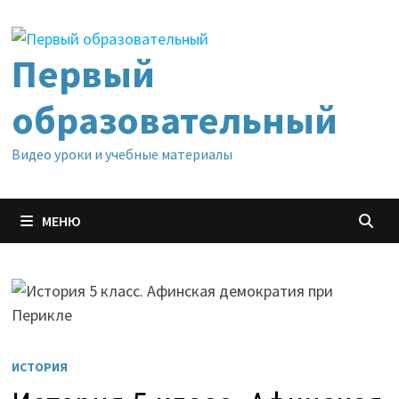
Перейти
к
содержимому
Первый
образовательный
Видео уроки и учебные материалы
МЕНЮ
ИСТОРИЯ