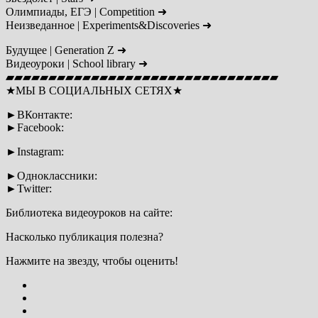
Олимпиады, ЕГЭ | Сompetition ➜
Неизведанное | Experiments&Discoveries ➜
Будущее | Generation Z ➜
Видеоуроки | School library ➜
▰▰▰▰▰▰▰▰▰▰▰▰▰▰▰▰▰▰▰▰▰▰▰▰▰▰▰▰▰▰▰▰
★МЫ В СОЦИАЛЬНЫХ СЕТЯХ★
►ВКонтакте:
►Facebook:
►Instagram:
►Одноклассники:
►Twitter:
Библиотека видеоуроков на сайте:
Насколько публикация полезна?
Нажмите на звезду, чтобы оценить!