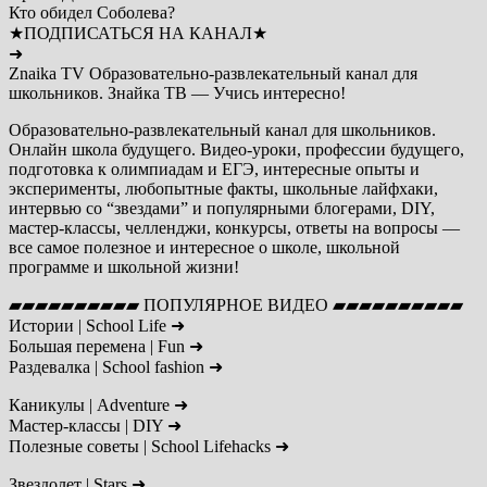
Кто обидел Соболева?
★ПОДПИСАТЬСЯ НА КАНАЛ★
➜
Znaika TV Образовательно-развлекательный канал для
школьников. Знайка ТВ — Учись интересно!
Образовательно-развлекательный канал для школьников.
Онлайн школа будущего. Видео-уроки, профессии будущего,
подготовка к олимпиадам и ЕГЭ, интересные опыты и
эксперименты, любопытные факты, школьные лайфхаки,
интервью со “звездами” и популярными блогерами, DIY,
мастер-классы, челленджи, конкурсы, ответы на вопросы —
все самое полезное и интересное о школе, школьной
программе и школьной жизни!
▰▰▰▰▰▰▰▰▰▰ ПОПУЛЯРНОЕ ВИДЕО ▰▰▰▰▰▰▰▰▰▰
Истории | School Life ➜
Большая перемена | Fun ➜
Раздевалка | School fashion ➜
Каникулы | Adventure ➜
Мастер-классы | DIY ➜
Полезные советы | School Lifehacks ➜
Звездолет | Stars ➜