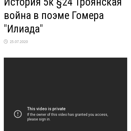
История 5к §24 Троянская
война в поэме Гомера
"Илиада"
25.07.2020