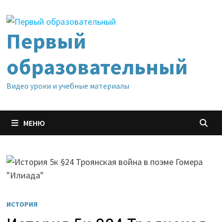
Перейти
к
содержимому
Первый
образовательный
Видео уроки и учебные материалы
МЕНЮ
ИСТОРИЯ