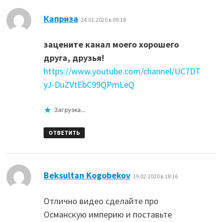
:
Каприза
24.01.2020 в 09:18
зацените канал моего хорошего
друга, друзья!
https://www.youtube.com/channel/UC7DT
yJ-DuZVtEbC99QPmLeQ
Загрузка...
ОТВЕТИТЬ
:
Beksultan Kogobekov
19.02.2020 в 18:16
Отлично видео сделайте про
Османскую империю и поставьте