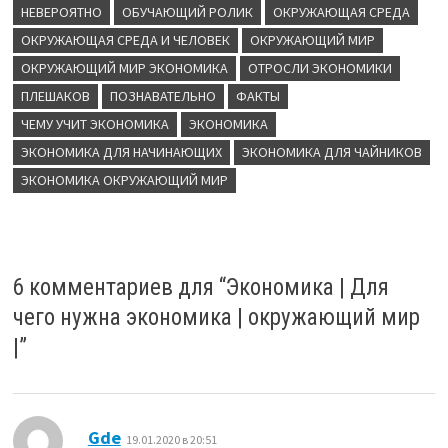
НЕВЕРОЯТНО
ОБУЧАЮЩИЙ РОЛИК
ОКРУЖАЮЩАЯ СРЕДА
ОКРУЖАЮЩАЯ СРЕДА И ЧЕЛОВЕК
ОКРУЖАЮЩИЙ МИР
ОКРУЖАЮЩИЙ МИР ЭКОНОМИКА
ОТРОСЛИ ЭКОНОМИКИ
ПЛЕШАКОВ
ПОЗНАВАТЕЛЬНО
ФАКТЫ
ЧЕМУ УЧИТ ЭКОНОМИКА
ЭКОНОМИКА
ЭКОНОМИКА ДЛЯ НАЧИНАЮЩИХ
ЭКОНОМИКА ДЛЯ ЧАЙНИКОВ
ЭКОНОМИКА ОКРУЖАЮЩИЙ МИР
6 комментариев для “
Экономика | Для
чего нужна экономика | окружающий мир
|
”
:
Gde
19.01.2020 в 20:51