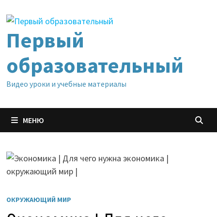
Перейти
к
содержимому
Первый
образовательный
Видео уроки и учебные материалы
МЕНЮ
ОКРУЖАЮЩИЙ МИР