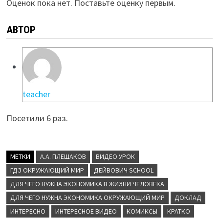
Оценок пока нет. Поставьте оценку первым.
АВТОР
teacher
Посетили 6 раз.
МЕТКИ
А.А. ПЛЕШАКОВ
ВИДЕО УРОК
ГДЗ ОКРУЖАЮЩИЙ МИР
ДЕЙВОВИЧ SCHOOL
ДЛЯ ЧЕГО НУЖНА ЭКОНОМИКА В ЖИЗНИ ЧЕЛОВЕКА
ДЛЯ ЧЕГО НУЖНА ЭКОНОМИКА ОКРУЖАЮЩИЙ МИР
ДОКЛАД
ИНТЕРЕСНО
ИНТЕРЕСНОЕ ВИДЕО
КОМИКСЫ
КРАТКО