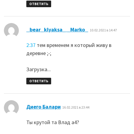
ОТВЕТИТЬ
:
_bear_klyaksa_ _Marko_
10.02.2021 в 14:47
2:37
тем временем я который живу в
деревне ;-;
Загрузка...
ОТВЕТИТЬ
:
Диего Балари
16.02.2021 в 23:44
Ты крутой та Влад а4?